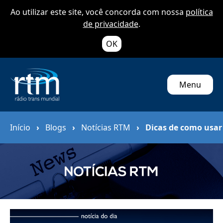
Ao utilizar este site, você concorda com nossa
política
de privacidade
.
OK
Menu
Início
›
Blogs
›
Notícias RTM
›
Dicas de como usar