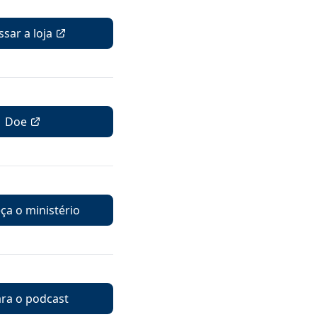
sar a loja
Doe
a o ministério
ara o podcast