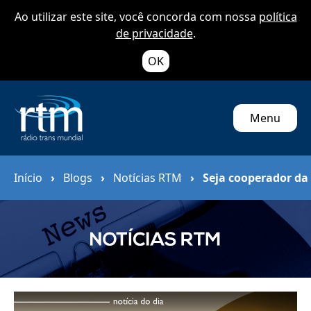
Ao utilizar este site, você concorda com nossa
política
de privacidade
.
OK
Menu
Início
›
Blogs
›
Notícias RTM
›
Seja cooperador d