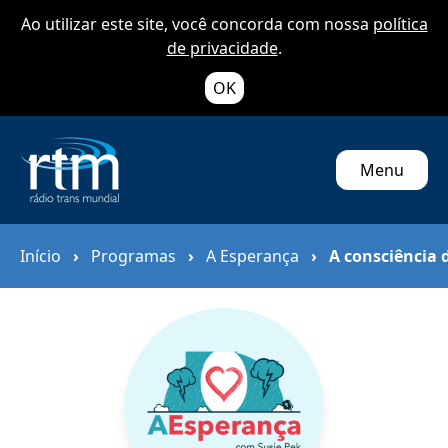
Ao utilizar este site, você concorda com nossa
política
de privacidade
.
OK
Menu
Início
›
Programas
›
A Esperança
›
A consciência