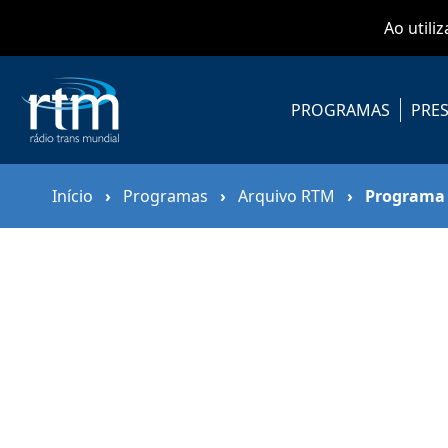
Ao utili
PROGRAMAS
PRES
Início
›
Programas
›
Arquivo RTM
›
Programa 