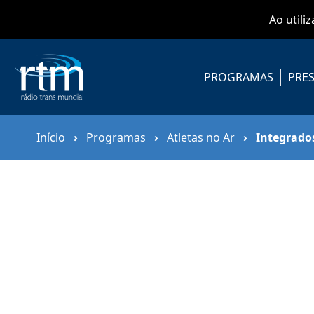
Ao utili
PROGRAMAS
PRES
Início
›
Programas
›
Atletas no Ar
›
Integrados