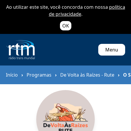
Ao utilizar este site, você concorda com nossa
política
de privacidade
.
OK
Menu
Início
›
Programas
›
De Volta às Raízes - Rute
›
O S