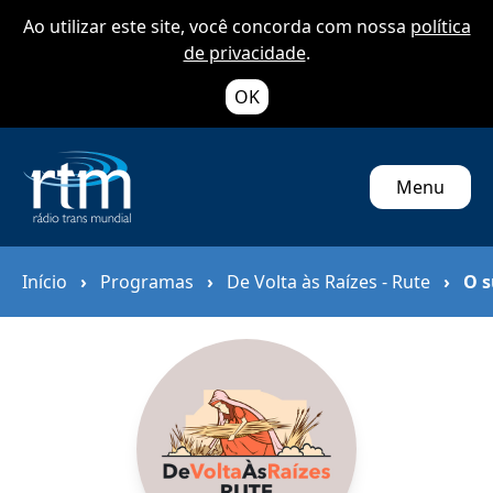
Ao utilizar este site, você concorda com nossa
política
de privacidade
.
OK
Menu
Início
›
Programas
›
De Volta às Raízes - Rute
›
O s