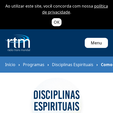
Ao utilizar este site, você concorda com nossa
política
de privacidade
.
OK
Menu
Início
›
Programas
›
Disciplinas Espirituais
›
Como l