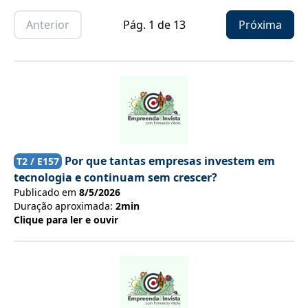
Anterior
Pág.
1
de
13
Próxima
Por que tantas empresas investem em
T
2
/ E
157
tecnologia e continuam sem crescer?
Publicado em
8/5/2026
Duração aproximada:
2min
Clique para ler e ouvir