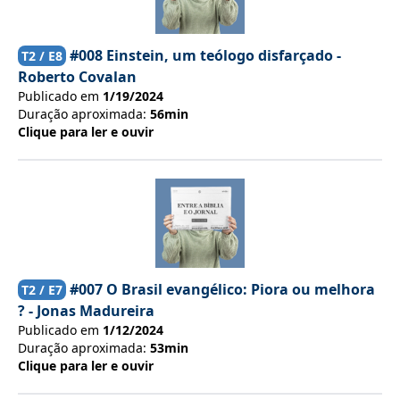
#008 Einstein, um teólogo disfarçado -
T
2
/ E
8
Roberto Covalan
Publicado em
1/19/2024
Duração aproximada:
56min
Clique para ler e ouvir
#007 O Brasil evangélico: Piora ou melhora
T
2
/ E
7
? - Jonas Madureira
Publicado em
1/12/2024
Duração aproximada:
53min
Clique para ler e ouvir