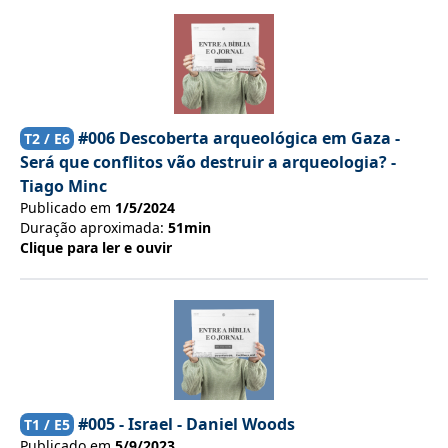
#006 Descoberta arqueológica em Gaza -
T
2
/ E
6
Será que conflitos vão destruir a arqueologia? -
Tiago Minc
Publicado em
1/5/2024
Duração aproximada:
51min
Clique para ler e ouvir
#005 - Israel - Daniel Woods
T
1
/ E
5
Publicado em
5/9/2023