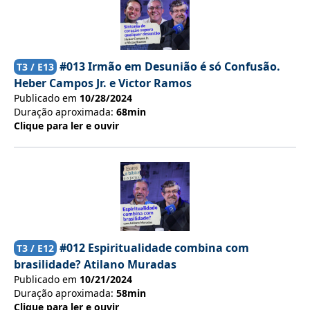
#013 Irmão em Desunião é só Confusão.
T
3
/ E
13
Heber Campos Jr. e Victor Ramos
Publicado em
10/28/2024
Duração aproximada:
68min
Clique para ler e ouvir
#012 Espiritualidade combina com
T
3
/ E
12
brasilidade? Atilano Muradas
Publicado em
10/21/2024
Duração aproximada:
58min
Clique para ler e ouvir