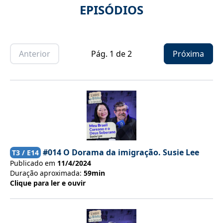
EPISÓDIOS
Anterior
Pág.
1
de
2
Próxima
#014 O Dorama da imigração. Susie Lee
T
3
/ E
14
Publicado em
11/4/2024
Duração aproximada:
59min
Clique para ler e ouvir