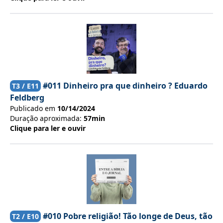
#011 Dinheiro pra que dinheiro ? Eduardo
T
3
/ E
11
Feldberg
Publicado em
10/14/2024
Duração aproximada:
57min
Clique para ler e ouvir
#010 Pobre religião! Tão longe de Deus, tão
T
2
/ E
10