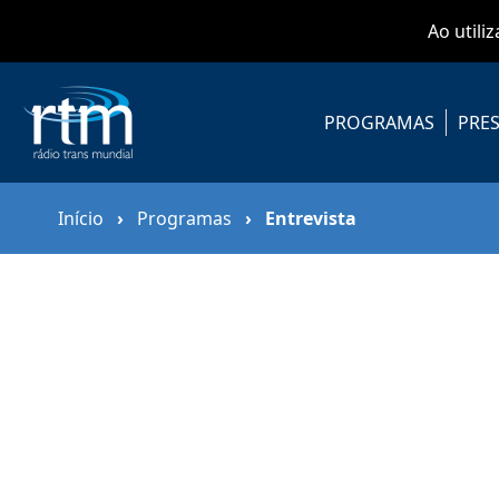
Ao utili
PROGRAMAS
PRES
Início
›
Programas
›
Entrevista