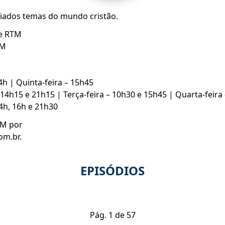
riados temas do mundo cristão.
pe RTM
TM
4h | Quinta-feira – 15h45
14h15 e 21h15 | Terça-feira – 10h30 e 15h45 | Quarta-feira 
4h, 16h e 21h30
TM por
om.br.
EPISÓDIOS
Pág.
1
de
57