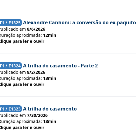
Alexandre Canhoni: a conversão do ex-paquito
T
1
/ E
1325
Publicado em
8/6/2026
Duração aproximada:
12min
Clique para ler e ouvir
A trilha do casamento - Parte 2
T
1
/ E
1324
Publicado em
8/2/2026
Duração aproximada:
13min
Clique para ler e ouvir
A trilha do casamento
T
1
/ E
1323
Publicado em
7/30/2026
Duração aproximada:
13min
Clique para ler e ouvir