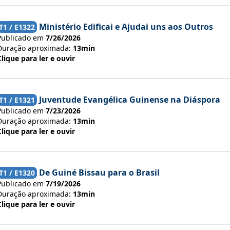
Ministério Edificai e Ajudai uns aos Outros
T
1
/ E
1322
Publicado em
7/26/2026
Duração aproximada:
13min
Clique para ler e ouvir
Juventude Evangélica Guinense na Diáspora
T
1
/ E
1321
Publicado em
7/23/2026
Duração aproximada:
13min
Clique para ler e ouvir
De Guiné Bissau para o Brasil
T
1
/ E
1320
Publicado em
7/19/2026
Duração aproximada:
13min
Clique para ler e ouvir