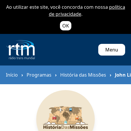
Ao utilizar este site, você concorda com nossa
política
de privacidade
.
OK
Menu
Início
›
Programas
›
História das Missões
›
John L