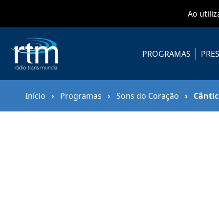
Ao utili
PROGRAMAS
PRES
Início
›
Programas
›
Sons do Coração
›
Cântic