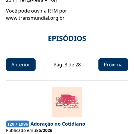
23h | Terça-feira – 10h
Você pode ouvir a RTM por
www.transmundial.org.br
EPISÓDIOS
Anterior
Pág.
3
de
28
Próxima
Adoração no Cotidiano
T
20
/ E
996
Publicado em
3/5/2026