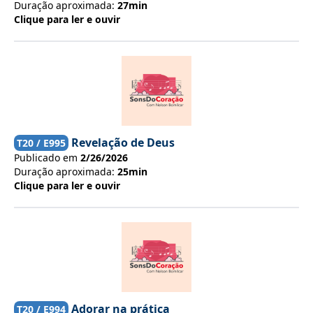
Duração aproximada:
27min
Clique para ler e ouvir
Revelação de Deus
T
20
/ E
995
Publicado em
2/26/2026
Duração aproximada:
25min
Clique para ler e ouvir
Adorar na prática
T
20
/ E
994